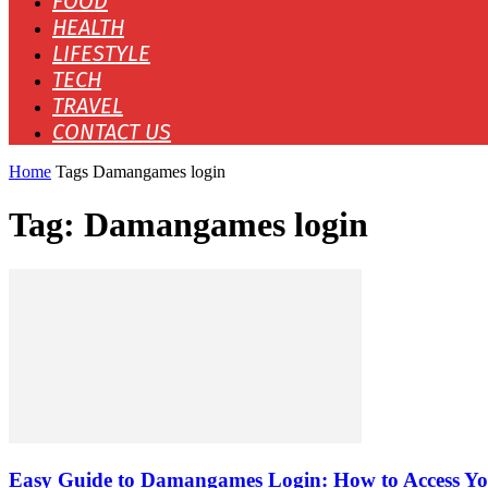
FOOD
HEALTH
LIFESTYLE
TECH
TRAVEL
CONTACT US
Home
Tags
Damangames login
Tag: Damangames login
Easy Guide to Damangames Login: How to Access Yo